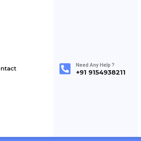
Need Any Help ?
ntact
+91 9154938211