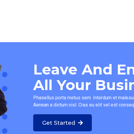
Leave And En
All Your Bus
Phasellus porta metus sem. Interdum et malesua
Aenean a dictum nisl. Cras eu elit vel est conseq
Get Started