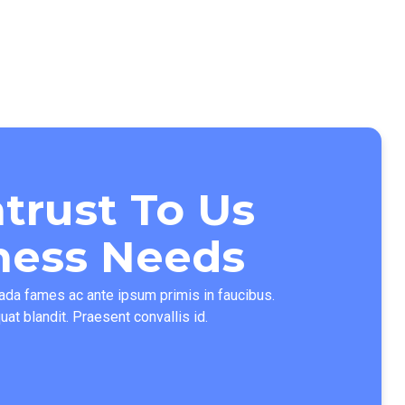
trust To Us
iness Needs
da fames ac ante ipsum primis in faucibus.
uat blandit. Praesent convallis id.